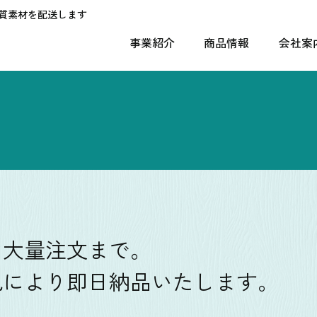
質素材を配送します
事業紹介
商品情報
会社案
パーティクルボード
会社概
MDF
沿革
合板
倉庫案
その他
木材加工
ら大量注文まで。
況により即日納品いたします。